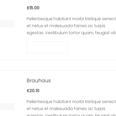
£
15.00
Pellentesque habitant morbi tristique senec
et netus et malesuada fames ac turpis
egestas. Vestibulum tortor quam, feugiat vit
ultricies eget, tempor sit amet, ante. Donec 
libero sit amet…
Add to cart
Brauhaus
£
20.10
Pellentesque habitant morbi tristique senec
et netus et malesuada fames ac turpis
egestas. Vestibulum tortor quam, feugiat vit