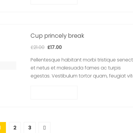
Cup princely break
£
21.00
£
17.00
Pellentesque habitant morbi tristique senec
et netus et malesuada fames ac turpis
egestas. Vestibulum tortor quam, feugiat vit
ultricies eget, tempor sit amet, ante. Donec 
libero sit amet…
Add to cart
1
2
3