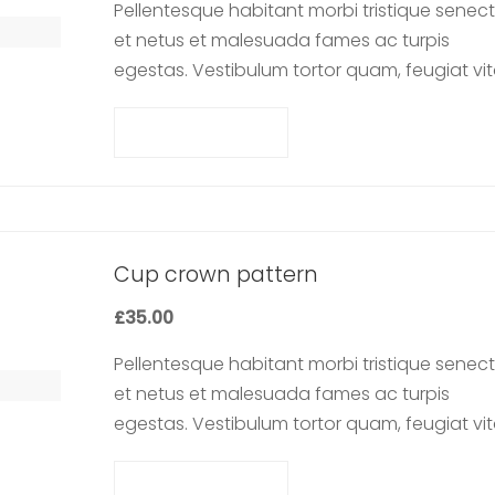
Pellentesque habitant morbi tristique senec
et netus et malesuada fames ac turpis
egestas. Vestibulum tortor quam, feugiat vit
ultricies eget, tempor sit amet, ante. Donec 
libero sit amet…
Add to cart
Cup crown pattern
£
35.00
Pellentesque habitant morbi tristique senec
et netus et malesuada fames ac turpis
egestas. Vestibulum tortor quam, feugiat vit
ultricies eget, tempor sit amet, ante. Donec 
libero sit amet…
Add to cart