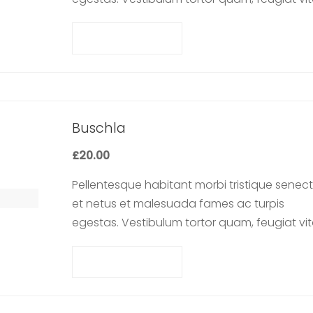
ultricies eget, tempor sit amet, ante. Donec 
libero sit amet…
Add to cart
Buschla
£
20.00
Pellentesque habitant morbi tristique senec
et netus et malesuada fames ac turpis
egestas. Vestibulum tortor quam, feugiat vit
ultricies eget, tempor sit amet, ante. Donec 
libero sit amet…
Add to cart