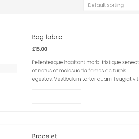
Bag fabric
£
15.00
Pellentesque habitant morbi tristique senec
et netus et malesuada fames ac turpis
egestas. Vestibulum tortor quam, feugiat vit
ultricies eget, tempor sit amet, ante. Donec 
libero sit amet…
Add to cart
Bracelet