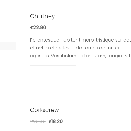
Chutney
£
22.80
Pellentesque habitant morbi tristique senec
et netus et malesuada fames ac turpis
egestas. Vestibulum tortor quam, feugiat vit
ultricies eget, tempor sit amet, ante. Donec 
libero sit amet…
Add to cart
Corkscrew
£
20.40
£
18.20